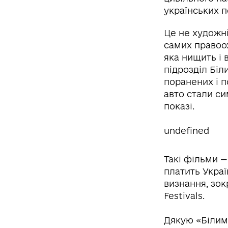
українських п
Це не художні
самих правоох
яка нищить і 
підрозділ Біл
поранених і п
авто стали си
показі.
undefined
Такі фільми — 
платить Укра
визнання, зок
Festivals.
Дякую «Білим