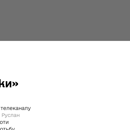
нки»
 телеканалу
А
Руслан
роти
ротьбу