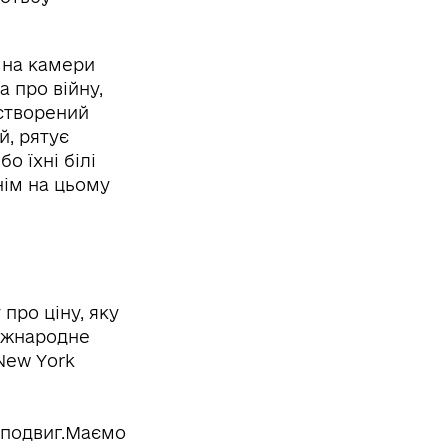
і на камери
 про війну,
 створений
й, рятує
о їхні білі
нім на цьому
 про ціну, яку
міжнародне
New York
 подвиг.Маємо