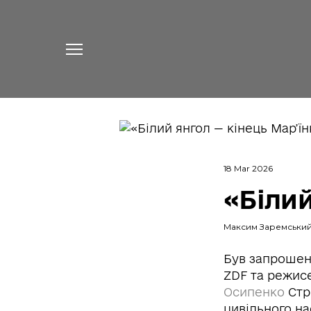
18 Mar 2026
«Білий
Максим Заремськи
Був запрошен
ZDF та режис
Осипенко
Стр
цивільного на