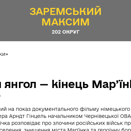
ЗАРЕМСЬКИЙ
МАКСИМ
202 ОКРУГ
 янгол — кінець Мар’ї
й
ий на показ документального фільму німецького
ера Арндт Гінцель начальником Чернівецької ОВ
ічка розповідає про злочини російських військ п
селення, знищення міста Мар’їнка та героїчну бо