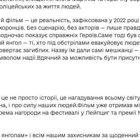
оліцейських за життя людей.
й фільм — це реальність, зафіксована у 2022 роц
оронців. Без сценарію, без акторів — лише правда
водночас показує справжніх Героїв.Саме тоді був
ий янгол — ті, хто під обстрілами евакуйовує люде
овертає загиблих. Назву їм дали самі мешканці — б
мволом надії.Вдячний за можливість бути присут
це не просто історії, це нагадування всьому світу
їна, і про силу наших людей.Фільм уже отримав 
рема нагороди на фестивалі у Лейпциг та премії 
 янголам» і всім нашим захисникам за щоденний