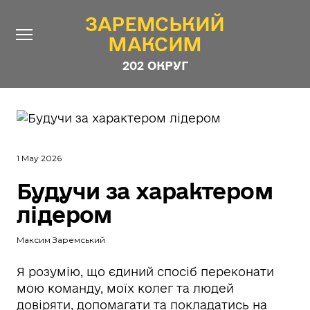
ЗАРЕМСЬКИЙ
ЗАРЕМСЬКИЙ
МАКСИМ
МАКСИМ
202 ОКРУГ
202 ОКРУГ
Про Депутата
Новини
1 May 2026
Звіти
Будучи за характером
Контакти
#ШТАБ_ЗАРЕМСЬКОГО
лідером
Програма
Максим Заремський
Анонімні опитування
Стежити за Депутатом
Я розумію, що єдиний спосіб переконати
мою команду, моїх колег та людей
довіряти, допомагати та покладатись на