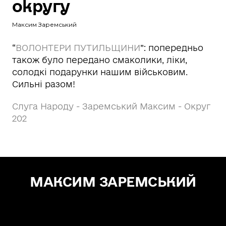
округу
Максим Заремський
“
ВОЛОНТЕРИ ПУТИЛЬЩИНИ
”: попередньо
також було передано смаколики, ліки,
солодкі подарунки нашим військовим.
Сильні разом!
Слуга Народу - Заремський Максим - Округ
202
МАКСИМ ЗАРЕМСЬКИЙ
Зе! Депутат — "СЛУГА НАРОДУ"