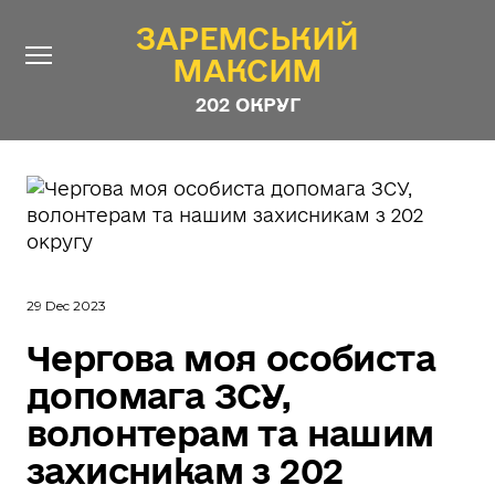
ЗАРЕМСЬКИЙ
ЗАРЕМСЬКИЙ
МАКСИМ
МАКСИМ
202 ОКРУГ
202 ОКРУГ
Про Депутата
Новини
Звіти
Контакти
#ШТАБ_ЗАРЕМСЬКОГО
29 Dec 2023
Програма
Чергова моя особиста
допомага ЗСУ,
Анонімні опитування
волонтерам та нашим
Стежити за Депутатом
захисникам з 202