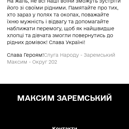
На жаль, не всі наші воїни зможуть зустріти
його зі своїми рідними. Памятайте про тих,
хто зараз у полях та окопах, поважайте
їхню мужність і відвагу та допомагайте
наближати перемогу, щоб як найшвидше
хлопці та дівчата змогли повернутись до
рідних домівок! Слава Україні!
Слава Героям!
Слуга Народу - Заремський
Максим - Округ 202
МАКСИМ ЗАРЕМСЬКИЙ
Зе! Депутат — "СЛУГА НАРОДУ"
Контакти