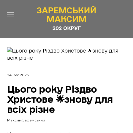
ЗАРЕМСЬКИЙ
ЗАРЕМСЬКИЙ
МАКСИМ
МАКСИМ
202 ОКРУГ
202 ОКРУГ
Про Депутата
Новини
Звіти
24 Dec 2023
Контакти
#ШТАБ_ЗАРЕМСЬКОГО
Цього року Різдво
Програма
Христове 🌟знову для
Анонімні опитування
всіх різне
Стежити за Депутатом
Максим Заремський