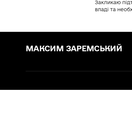
Закликаю під
владі та необ
МАКСИМ ЗАРЕМСЬКИЙ
Зе! Депутат — "СЛУГА НАРОДУ"