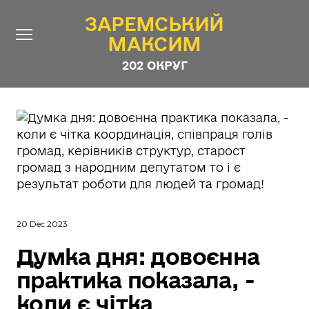
ЗАРЕМСЬКИЙ
ЗАРЕМСЬКИЙ
МАКСИМ
МАКСИМ
202 ОКРУГ
202 ОКРУГ
Про Депутата
Новини
Звіти
Контакти
#ШТАБ_ЗАРЕМСЬКОГО
Програма
20 Dec 2023
Анонімні опитування
Думка дня: довоєнна
Стежити за Депутатом
практика показала, -
коли є чітка