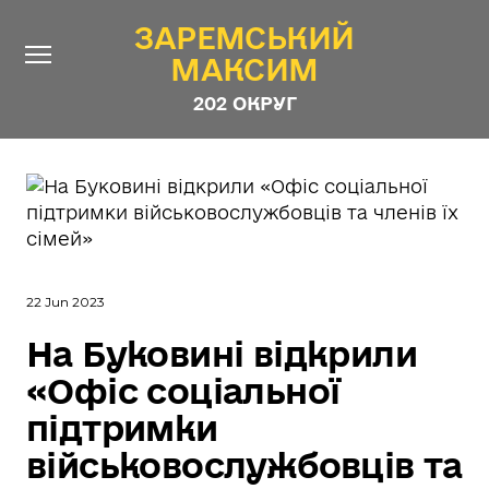
ЗАРЕМСЬКИЙ
ЗАРЕМСЬКИЙ
МАКСИМ
МАКСИМ
202 ОКРУГ
202 ОКРУГ
Про Депутата
Новини
Звіти
Контакти
#ШТАБ_ЗАРЕМСЬКОГО
22 Jun 2023
Програма
На Буковині відкрили
«Офіс соціальної
Анонімні опитування
підтримки
Стежити за Депутатом
військовослужбовців та