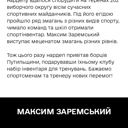
нардепу вдалося спорудити на теренах 202
виборчого округу вісім сучасних
спортивних майданчиків. Під його егідою
пройшло ряд змагань з різних видів спорту,
чимало команд та шкіл отримали
спортінвентар. Максим Заремський
виступає меценатом змагань різних рівнів.
Тож цього разу нардеп привітав борців
Путильщини, подарувавши їхньому клубу
набір інвентаря для тренувань. Бажаємо
спортсменам та тренеру нових перемог!
МАКСИМ ЗАРЕМСЬКИЙ
Зе! Депутат — "СЛУГА НАРОДУ"