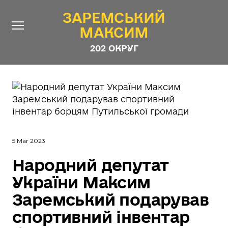
ЗАРЕМСЬКИЙ
ЗАРЕМСЬКИЙ
МАКСИМ
МАКСИМ
202 ОКРУГ
202 ОКРУГ
Про Депутата
Новини
Звіти
Контакти
#ШТАБ_ЗАРЕМСЬКОГО
5 Mar 2023
Програма
Народний депутат
України Максим
Анонімні опитування
Заремський подарував
Стежити за Депутатом
спортивний інвентар