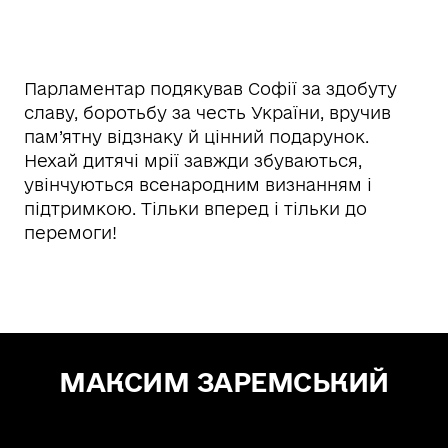
Парламентар подякував Софії за здобуту
славу, боротьбу за честь України, вручив
пам’ятну відзнаку й цінний подарунок.
Нехай дитячі мрії завжди збуваються,
увінчуються всенародним визнанням і
підтримкою. Тільки вперед і тільки до
перемоги!
МАКСИМ ЗАРЕМСЬКИЙ
Зе! Депутат — "СЛУГА НАРОДУ"