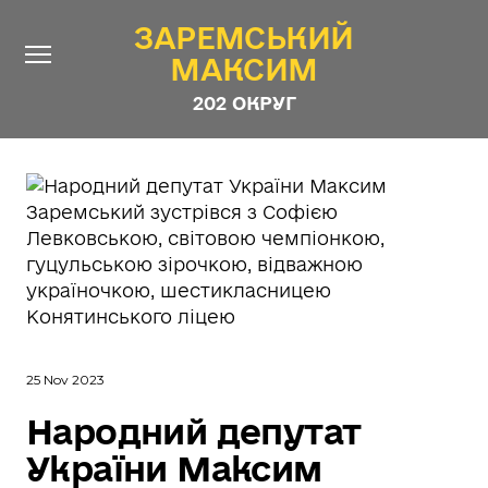
ЗАРЕМСЬКИЙ
ЗАРЕМСЬКИЙ
МАКСИМ
МАКСИМ
202 ОКРУГ
202 ОКРУГ
Про Депутата
Новини
Звіти
Контакти
#ШТАБ_ЗАРЕМСЬКОГО
Програма
25 Nov 2023
Анонімні опитування
Народний депутат
Стежити за Депутатом
України Максим