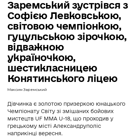
Заремський зустрівся з
Софією Левковською,
світовою чемпіонкою,
гуцульською зірочкою,
відважною
україночкою,
шестикласницею
Конятинського ліцею
Максим Заремський
Дівчинка є золотою призеркою юнацького
Чемпіонату Світу зі змішаних бойових
мистецтв UF MMA U-18, що проходив у
грецькому місті Александруполіс
наприкінці вересня.