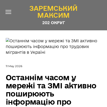
ЗАРЕМСЬКИЙ
ЗАРЕМСЬКИЙ
МАКСИМ
МАКСИМ
202 ОКРУГ
202 ОКРУГ
Про Депутата
Новини
Звіти
Контакти
#ШТАБ_ЗАРЕМСЬКОГО
11 May 2026
Програма
Останнім часом у
мережі та ЗМІ активно
Анонімні опитування
поширюють
Стежити за Депутатом
інформацію про