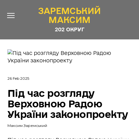
ЗАРЕМСЬКИЙ
ЗАРЕМСЬКИЙ
МАКСИМ
МАКСИМ
202 ОКРУГ
202 ОКРУГ
Про Депутата
Новини
Звіти
26 Feb 2025
Контакти
#ШТАБ_ЗАРЕМСЬКОГО
Під час розгляду
Програма
Верховною Радою
Анонімні опитування
України законопроекту
Стежити за Депутатом
Максим Заремський