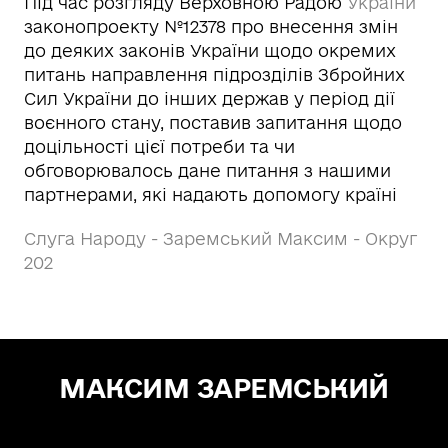
Під час розгляду Верховною Радою
України
законопроекту №12378 про внесення змін
до деяких законів України щодо окремих
питань направлення підрозділів Збройних
Сил України до інших держав у період дії
воєнного стану, поставив запитання щодо
доцільності цієї потреби та чи
обговорювалось дане питання з нашими
партнерами, які надають допомогу країні
Слуга Народу - Заремський Максим - Округ
202
МАКСИМ ЗАРЕМСЬКИЙ
Зе! Депутат — "СЛУГА НАРОДУ"