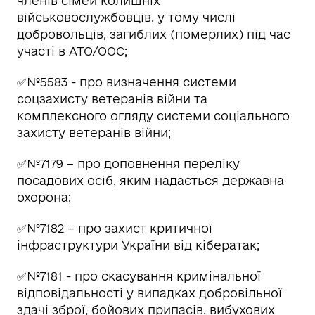
членів сімей колишніх
військовослужбовців, у тому числі
добровольців, загиблих (померлих) під час
участі в АТО/ООС;
✅№5583 - про визначення системи
соцзахисту ветеранів війни та
комплексного огляду системи соціального
захисту ветеранів війни;
✅№7179 – про доповнення переліку
посадових осіб, яким надається державна
охорона;
✅№7182 – про захист критичної
інфраструктури України від кібератак;
✅№7181 - про скасування кримінальної
відповідальності у випадках добровільної
здачі зброї, бойових припасів, вибухових