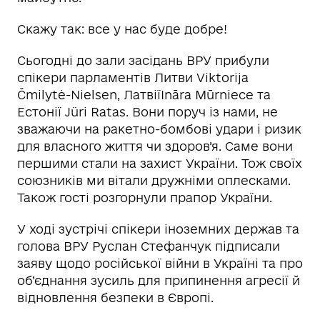
Скажу так: все у нас буде добре!
Сьогодні до зали засідань ВРУ прибули
спікери парламентів Литви Viktorija
Čmilytė-Nielsen, ЛатвіїInāra Mūrniece та
Естонії Jüri Ratas. Вони поруч із нами, не
зважаючи на ракетно-бомбові удари і ризик
для власного життя чи здоров’я. Саме вони
першими стали на захист України. Тож своїх
союзників ми вітали дружніми оплесками.
Також гості розгорнули прапор України.
У ході зустрічі спікери іноземних держав та
голова ВРУ Руслан Стефанчук підписали
заяву щодо російської війни в Україні та про
об’єднання зусиль для припинення агресії й
відновлення безпеки в Європі.