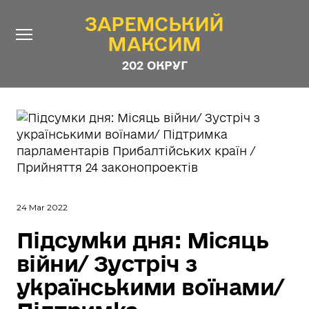
ЗАРЕМСЬКИЙ
ЗАРЕМСЬКИЙ
МАКСИМ
МАКСИМ
202 ОКРУГ
202 ОКРУГ
Про Депутата
Новини
Звіти
Контакти
#ШТАБ_ЗАРЕМСЬКОГО
24 Mar 2022
Програма
Підсумки дня: Місяць
Анонімні опитування
війни/ Зустріч з
Стежити за Депутатом
українськими воїнами/