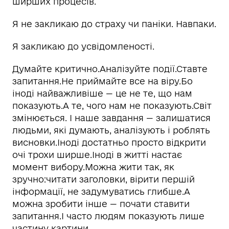
ширших процесів.
Я не закликаю до страху чи паніки. Навпаки.
Я закликаю до усвідомленості.
Думайте критично.Аналізуйте події.Ставте
запитання.Не приймайте все на віру.Бо
іноді найважливіше — це не те, що нам
показують.А те, чого нам не показують.Світ
змінюється. І наше завдання — залишатися
людьми, які думають, аналізують і роблять
висновки.Іноді достатньо просто відкрити
очі трохи ширше.Іноді в житті настає
момент вибору.Можна жити так, як
зручно:читати заголовки, вірити першій
інформації, не задумуватись глибше.А
можна зробити інше — почати ставити
запитання.І часто людям показують лише
частину картини.