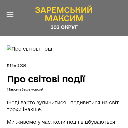
ЗАРЕМСЬКИЙ
ЗАРЕМСЬКИЙ
МАКСИМ
МАКСИМ
202 ОКРУГ
202 ОКРУГ
Про Депутата
Новини
11 Mar 2026
Звіти
Про світові події
Контакти
#ШТАБ_ЗАРЕМСЬКОГО
Програма
Максим Заремський
Анонімні опитування
Іноді варто зупинитися і подивитися на світ
трохи інакше.
Стежити за Депутатом
Ми живемо у час, коли події відбуваються