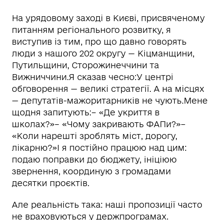
На урядовому заході в Києві, присвяченому
питанням регіонального розвитку, я
виступив із тим, про що давно говорять
люди з нашого 202 округу — Кіцманщини,
Путильщини, Сторожинеччини та
Вижниччини.Я сказав чесно:У центрі
обговорення — великі стратегії. А на місцях
— депутатів-мажоритарників не чують.Мене
щодня запитують:– «Де укриття в
школах?»– «Чому закривають ФАПи?»–
«Коли нарешті зроблять міст, дорогу,
лікарню?»І я постійно працюю над цим:
подаю поправки до бюджету, ініціюю
звернення, координую з громадами
десятки проєктів.
Але реальність така: наші пропозиції часто
не враховуються у держпрограмах.