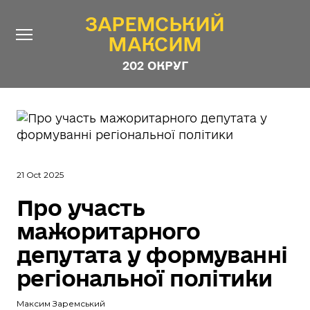
ЗАРЕМСЬКИЙ
ЗАРЕМСЬКИЙ
МАКСИМ
МАКСИМ
202 ОКРУГ
202 ОКРУГ
Про Депутата
Новини
Звіти
21 Oct 2025
Контакти
#ШТАБ_ЗАРЕМСЬКОГО
Про участь
Програма
мажоритарного
Анонімні опитування
депутата у формуванні
Стежити за Депутатом
регіональної політики
Максим Заремський