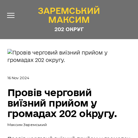
ЗАРЕМСЬКИЙ
ЗАРЕМСЬКИЙ
МАКСИМ
МАКСИМ
202 ОКРУГ
202 ОКРУГ
Про Депутата
Новини
Звіти
16 Nov 2024
Контакти
#ШТАБ_ЗАРЕМСЬКОГО
Провів черговий
Програма
виїзний прийом у
Анонімні опитування
громадах 202 округу.
Стежити за Депутатом
Максим Заремський