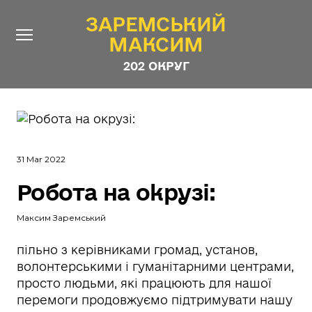
ЗАРЕМСЬКИЙ
ЗАРЕМСЬКИЙ
МАКСИМ
МАКСИМ
202 ОКРУГ
202 ОКРУГ
Про Депутата
Новини
31 Mar 2022
Звіти
Робота на окрузі:
Контакти
#ШТАБ_ЗАРЕМСЬКОГО
Програма
Максим Заремський
Анонімні опитування
пільно з керівниками громад, установ,
волонтерськими і гуманітарними центрами,
Стежити за Депутатом
просто людьми, які працюють для нашої
перемоги продовжуємо підтримувати нашу