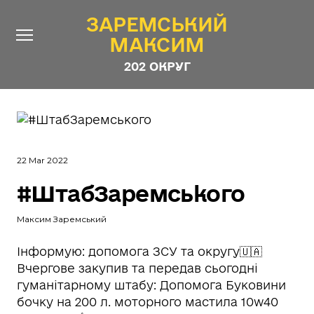
ЗАРЕМСЬКИЙ
ЗАРЕМСЬКИЙ
МАКСИМ
МАКСИМ
202 ОКРУГ
202 ОКРУГ
Про Депутата
Новини
22 Mar 2022
Звіти
#ШтабЗаремського
Контакти
#ШТАБ_ЗАРЕМСЬКОГО
Програма
Максим Заремський
Анонімні опитування
Інформую: допомога ЗСУ та округу🇺🇦
Вчергове закупив та передав сьогодні
Стежити за Депутатом
гуманітарному штабу: Допомога Буковини
бочку на 200 л. моторного мастила 10w40