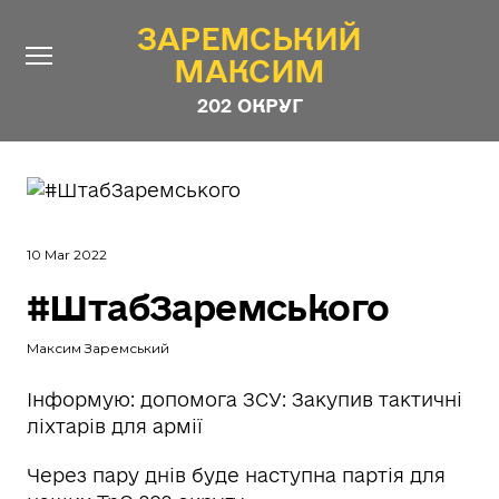
ЗАРЕМСЬКИЙ
ЗАРЕМСЬКИЙ
МАКСИМ
МАКСИМ
202 ОКРУГ
202 ОКРУГ
Про Депутата
Новини
10 Mar 2022
Звіти
#ШтабЗаремського
Контакти
#ШТАБ_ЗАРЕМСЬКОГО
Програма
Максим Заремський
Анонімні опитування
Інформую: допомога ЗСУ: Закупив тактичні
ліхтарів для армії
Стежити за Депутатом
Через пару днів буде наступна партія для