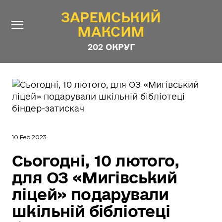
ЗАРЕМСЬКИЙ
ЗАРЕМСЬКИЙ
МАКСИМ
МАКСИМ
202 ОКРУГ
202 ОКРУГ
Про Депутата
Новини
Звіти
Контакти
#ШТАБ_ЗАРЕМСЬКОГО
10 Feb 2023
Програма
Сьогодні, 10 лютого,
для ОЗ «Мигівський
Анонімні опитування
ліцей» подарували
Стежити за Депутатом
шкільній бібліотеці