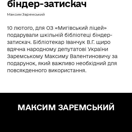
біндер-затискач
Максим Заремський
10 лютого, для ОЗ «Мигівський ліцей»
подарували шкільній бібліотеці біндер-
затискач. Бібліотекар Іванчук В.Г. щиро
вдячна народному депутатові України
Заремському Максиму Валентиновичу за
подарунок, який важливо необхідний для
повсякденного використання.
МАКСИМ ЗАРЕМСЬКИЙ
Зе! Депутат — "СЛУГА НАРОДУ"