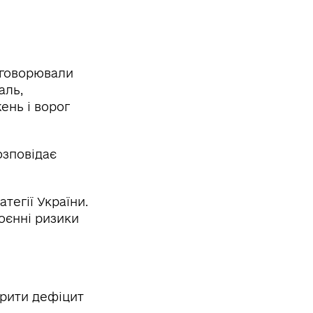
обговорювали
аль,
ень і ворог
озповідає
тегії України.
оєнні ризики
крити дефіцит