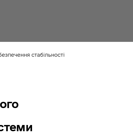
кого
истеми