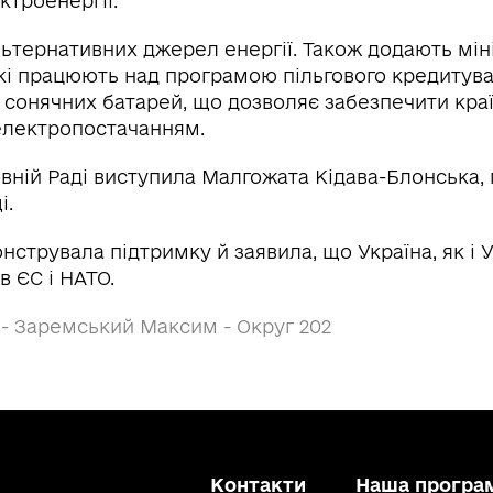
ктроенергії.
льтернативних джерел енергії. Також додають мін
які працюють над програмою пільгового кредитув
 сонячних батарей, що дозволяє забезпечити кра
лектропостачанням.
овній Раді виступила Малгожата Кідава-Блонська
і.
струвала підтримку й заявила, що Україна, як і У
в ЄС і НАТО.
 - Заремський Максим - Округ 202
Контакти
Наша програ