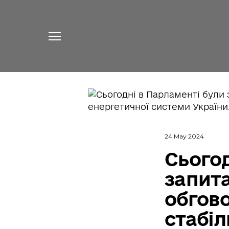
24 May 2024
Сьогод
запита
обгов
стабіл