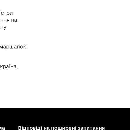
істри
ання на
їну
, маршалок
країна,
ма
Відповіді на поширені запитання