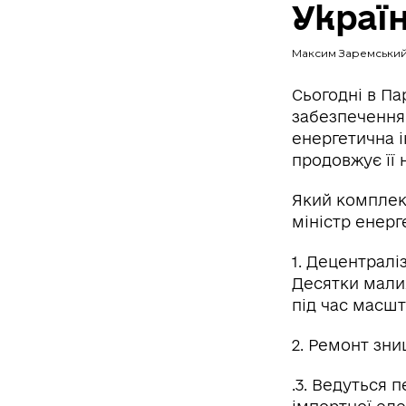
Україн
Максим Заремськи
Сьогодні в Па
забезпечення 
енергетична 
продовжує її 
Який комплекс
міністр енер
1. Децентралі
Десятки малих
під час масшт
2. Ремонт зни
.3. Ведуться