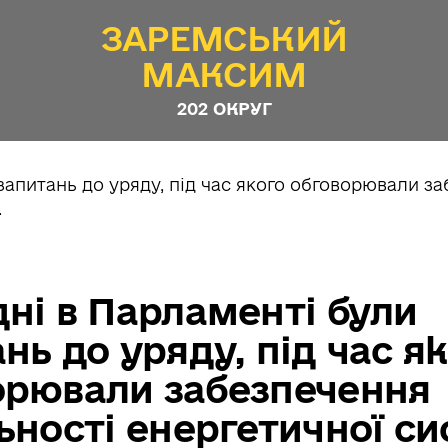
ЗАРЕМСЬКИЙ
МАКСИМ
202 ОКРУГ
ні в Парламенті були
нь до уряду, під час я
орювали забезпечення
ьності енергетичної с