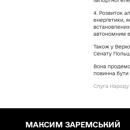
імпортної еле
4. Розвиток а
енергетики, 
встановлених
автономним е
Також у Верх
Сенату Польщ
Вона продемон
повинна бути 
Слуга Народу
МАКСИМ ЗАРЕМСЬКИЙ