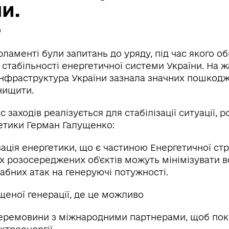
и.
й
рламенті були запитань до уряду, під час якого 
стабільності енергетичної системи України. На ж
інфраструктура України зазнала значних пошкодж
нищити.
 заходів реалізується для стабілізації ситуації, р
гетики Герман Галущенко:
зація енергетики, що є частиною Енергетичної стра
 розосереджених об'єктів можуть мінімізувати в
абних атак на генеруючі потужності.
щеної генерації, де це можливо
 перемовини з міжнародними партнерами, щоб по