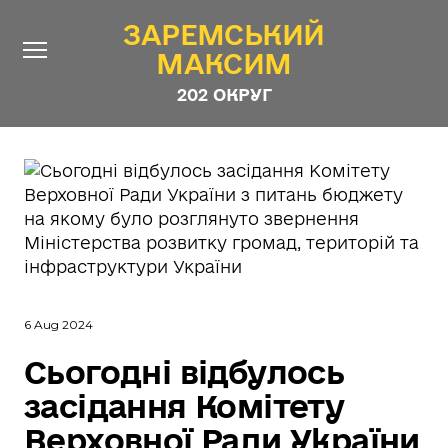
ЗАРЕМСЬКИЙ
ЗАРЕМСЬКИЙ
МАКСИМ
МАКСИМ
202 ОКРУГ
202 ОКРУГ
Про Депутата
Новини
Звіти
Контакти
#ШТАБ_ЗАРЕМСЬКОГО
Програма
6 Aug 2024
Анонімні опитування
Сьогодні відбулось
Стежити за Депутатом
засідання Комітету
Верховної Ради України