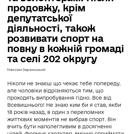
продовжу, крім
депутатської
діяльності, також
розвивати спорт на
повну в кожній громаді
та селі 202 округу
Максим Заремський
Ніколи не знаєш що чекає тебе попереду,
але чоловіки відрізняються тим, що
проходять випробування гідно. Все від
Всевишнього! Не знаю ким би я став, якби
18 років назад, в один з переломних
життєвих моментів не вибрав спорт. Він
вчить бути наполегливим в досягненні
цілей, формує характер, вміння сприймати