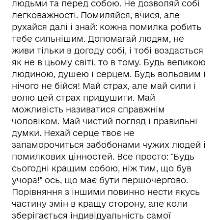
людьми та перед собою. Не дозволяй собі
легковажності. Помиляйся, вчися, але
рухайся далі і знай: кожна помилка робить
тебе сильнішим. Допомагай людям, не
живи тільки в догоду собі, і тобі воздасться
як не в цьому світі, то в тому. Будь великою
людиною, душею і серцем. Будь вольовим і
нічого не бійся! Май страх, але май сили і
волю цей страх придушити. Май
можливість називатися справжнім
чоловіком. Май чистий погляд і правильні
думки. Нехай серце твоє не
запаморочиться забобонами чужих людей і
помилкових цінностей. Все просто: "Будь
сьогодні кращим собою, ніж тим, що був
учора!" ось, що має бути першочергово.
Порівняння з іншими повинно нести якусь
частину змін в кращу сторону, але коли
зберігається індивідуальність самої