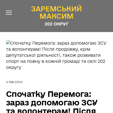
ЗАРЕМСЬКИЙ
ЗАРЕМСЬКИЙ
МАКСИМ
МАКСИМ
202 ОКРУГ
202 ОКРУГ
Про Депутата
Новини
Звіти
Контакти
#ШТАБ_ЗАРЕМСЬКОГО
Програма
4 Feb 2024
Анонімні опитування
Спочатку Перемога:
Стежити за Депутатом
зараз допомогаю ЗСУ
та волонтерам! Після