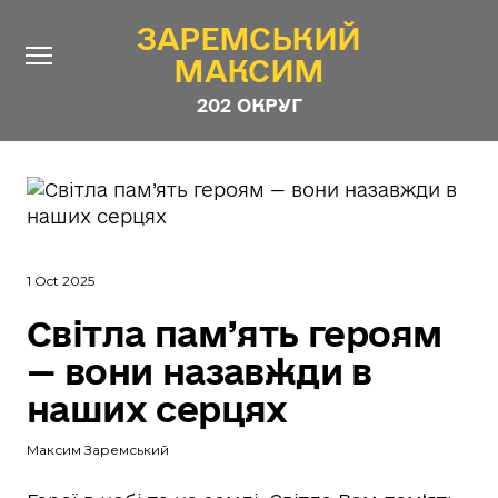
ЗАРЕМСЬКИЙ
ЗАРЕМСЬКИЙ
МАКСИМ
МАКСИМ
202 ОКРУГ
202 ОКРУГ
Про Депутата
Новини
Звіти
1 Oct 2025
Контакти
#ШТАБ_ЗАРЕМСЬКОГО
Світла пам’ять героям
Програма
— вони назавжди в
Анонімні опитування
наших серцях
Стежити за Депутатом
Максим Заремський