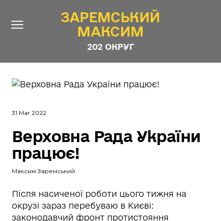
ЗАРЕМСЬКИЙ
ЗАРЕМСЬКИЙ
МАКСИМ
МАКСИМ
202 ОКРУГ
202 ОКРУГ
Про Депутата
Новини
31 Mar 2022
Звіти
Верховна Рада України
Контакти
#ШТАБ_ЗАРЕМСЬКОГО
працює!
Програма
Максим Заремський
Анонімні опитування
Стежити за Депутатом
Після насиченої роботи цього тижня на
окрузі зараз перебуваю в Києві:
законодавчий фронт протистояння