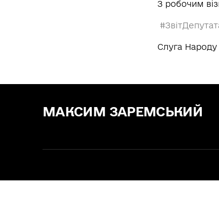
З робочим віз
#ЗвітДепута
Слуга Народу
МАКСИМ ЗАРЕМСЬКИЙ
Зе! Депутат — "СЛУГА НАРОДУ"