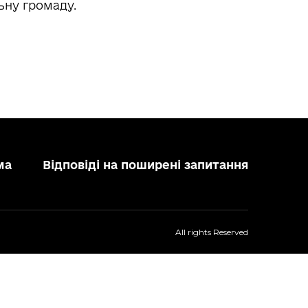
ьну громаду.
ма
Відповіді на поширені запитання
All rights Reserved