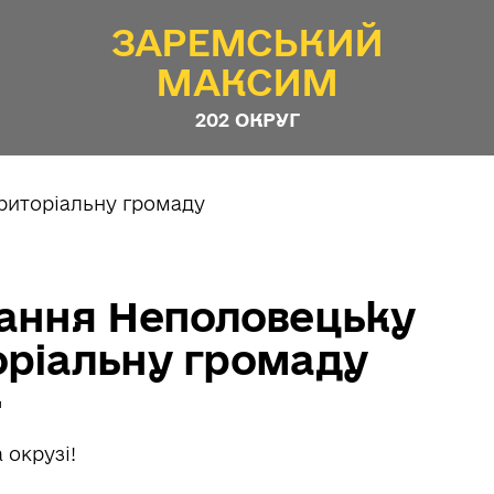
ЗАРЕМСЬКИЙ
МАКСИМ
202 ОКРУГ
дання Неполовецьку
оріальну громаду
й
 окрузі!