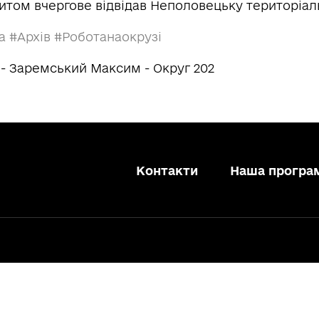
итом вчергове відвідав Неполовецьку територіал
та
#Архів
#Роботанаокрузі
 - Заремський Максим - Округ 202
Контакти
Наша програ