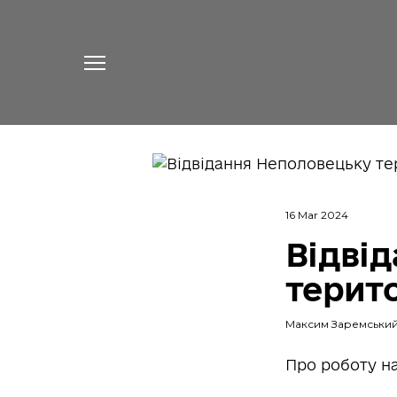
16 Mar 2024
Відві
терит
Максим Заремськи
Про роботу на