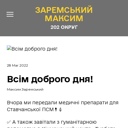
ЗАРЕМСЬКИЙ
ЗАРЕМСЬКИЙ
МАКСИМ
МАКСИМ
202 ОКРУГ
202 ОКРУГ
Про Депутата
Новини
28 Mar 2022
Звіти
Всім доброго дня!
Контакти
#ШТАБ_ЗАРЕМСЬКОГО
Програма
Максим Заремський
Анонімні опитування
Вчора ми передали медичні препарати для
Ставчанської ПСМ💊💉
Стежити за Депутатом
✅ А також завітали з гуманітарною