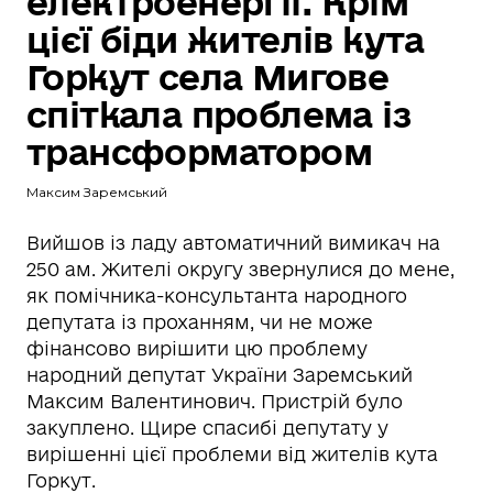
електроенергії. Крім
цієї біди жителів кута
Горкут села Мигове
спіткала проблема із
трансформатором
Максим Заремський
Вийшов із ладу автоматичний вимикач на
250 ам. Жителі округу звернулися до мене,
як помічника-консультанта народного
депутата із проханням, чи не може
фінансово вирішити цю проблему
народний депутат України Заремський
Максим Валентинович. Пристрій було
закуплено. Щире спасибі депутату у
вирішенні цієї проблеми від жителів кута
Горкут.