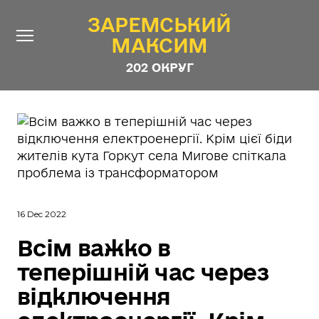
ЗАРЕМСЬКИЙ
ЗАРЕМСЬКИЙ
МАКСИМ
МАКСИМ
202 ОКРУГ
202 ОКРУГ
Про Депутата
Новини
Звіти
Контакти
#ШТАБ_ЗАРЕМСЬКОГО
16 Dec 2022
Програма
Всім важко в
Анонімні опитування
теперішній час через
Стежити за Депутатом
відключення