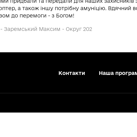
ями придбали та передали для наших захисників 
птер, а також іншу потрібну амуніцію. Вдячний вс
зом до перемоги - з Богом!
 - Заремський Максим - Округ 202
Контакти
Наша програ