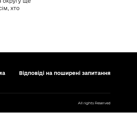
з округу ще
ім, хто
ма
Відповіді на поширені запитання
All rights Reserved