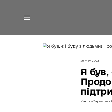
29 May 2023
Я був,
Продо
підтр
Максим Заремськи