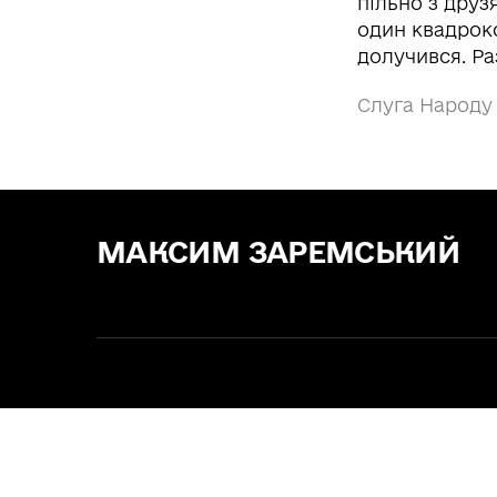
пільно з друз
один квадроко
долучився. Ра
Слуга Народу
МАКСИМ ЗАРЕМСЬКИЙ
Зе! Депутат — "СЛУГА НАРОДУ"