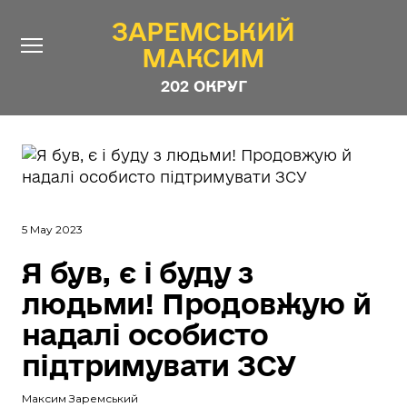
ЗАРЕМСЬКИЙ
ЗАРЕМСЬКИЙ
МАКСИМ
МАКСИМ
202 ОКРУГ
202 ОКРУГ
Про Депутата
Новини
Звіти
5 May 2023
Контакти
#ШТАБ_ЗАРЕМСЬКОГО
Я був, є і буду з
Програма
людьми! Продовжую й
Анонімні опитування
надалі особисто
Стежити за Депутатом
підтримувати ЗСУ
Максим Заремський