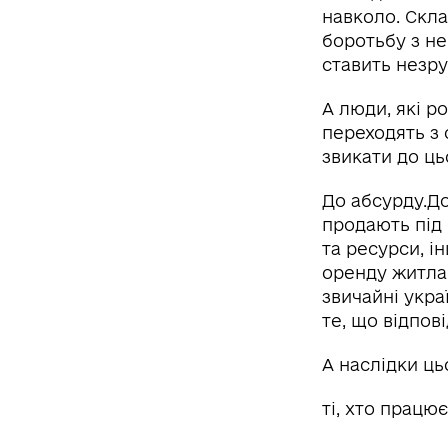
навколо. Скла
боротьбу з не
ставить незру
А люди, які р
переходять з 
звикати до ць
До абсурду.До
продають під
та ресурси, і
оренду житла
звичайні укра
те, що відпов
А наслідки ць
ті, хто працює