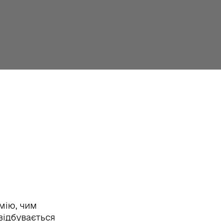
умію, чим
 відбувається