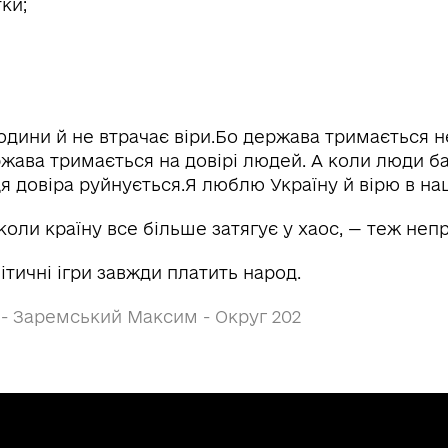
ки;
одини й не втрачає віри.Бо держава тримається н
ава тримається на довірі людей. А коли люди ба
я довіра руйнується.Я люблю Україну й вірю в н
коли країну все більше затягує у хаос, — теж неп
літичні ігри завжди платить народ.
 - Заремський Максим - Округ 202