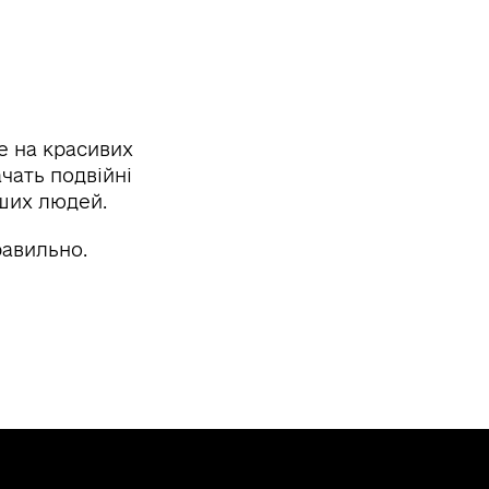
е на красивих
чать подвійні
аших людей.
равильно.