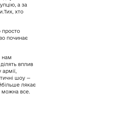
упцію, а за
.Тих, хто
о просто
тво починає
й нам
ділять вплив
 армії,
тичні шоу —
айбільше лякає
ь можна все.