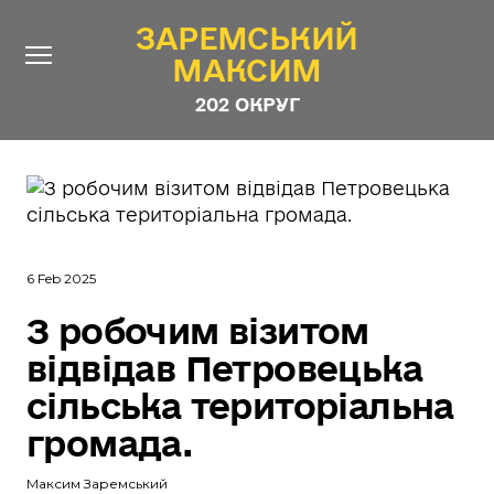
ЗАРЕМСЬКИЙ
ЗАРЕМСЬКИЙ
МАКСИМ
МАКСИМ
202 ОКРУГ
202 ОКРУГ
Про Депутата
Новини
Звіти
6 Feb 2025
Контакти
#ШТАБ_ЗАРЕМСЬКОГО
З робочим візитом
Програма
відвідав Петровецька
Анонімні опитування
сільська територіальна
Стежити за Депутатом
громада.
Максим Заремський