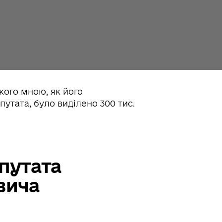
путата
вича