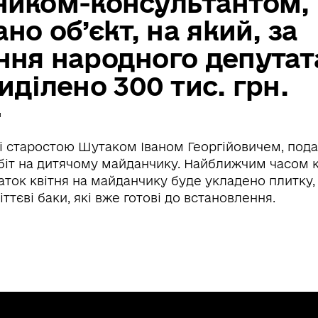
ником-консультантом,
ано об’єкт, на який, за
ння народного депутат
иділено 300 тис. грн.
й
і старостою Шутаком Іваном Георгійовичем, пода
біт на дитячому майданчику. Найближчим часом 
аток квітня на майданчику буде укладено плитку,
іттєві баки, які вже готові до встановлення.