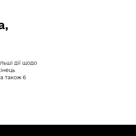
а,
льші дії щодо
кінець
 а також 6