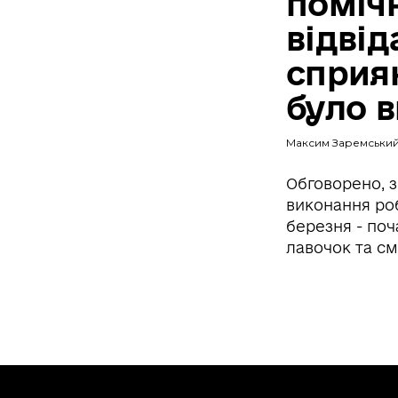
поміч
відвід
сприя
було в
Максим Заремськи
Обговорено, з
виконання ро
березня - поч
лавочок та см