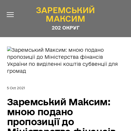
ЗАРЕМСЬКИЙ
ЗАРЕМСЬКИЙ
МАКСИМ
МАКСИМ
202 ОКРУГ
202 ОКРУГ
Про Депутата
Новини
Звіти
Контакти
#ШТАБ_ЗАРЕМСЬКОГО
5 Oct 2021
Програма
Заремський Максим:
Анонімні опитування
мною подано
Стежити за Депутатом
пропозиції до