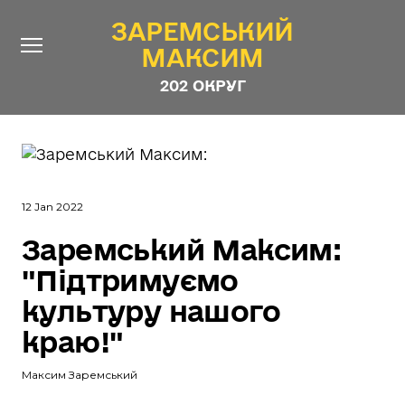
ЗАРЕМСЬКИЙ
ЗАРЕМСЬКИЙ
МАКСИМ
МАКСИМ
202 ОКРУГ
202 ОКРУГ
Про Депутата
Новини
12 Jan 2022
Звіти
Заремський Максим:
Контакти
#ШТАБ_ЗАРЕМСЬКОГО
"Підтримуємо
Програма
культуру нашого
Анонімні опитування
краю!"
Стежити за Депутатом
Максим Заремський