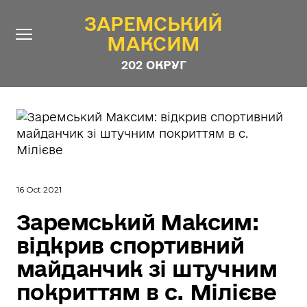
ЗАРЕМСЬКИЙ
ЗАРЕМСЬКИЙ
МАКСИМ
МАКСИМ
202 ОКРУГ
202 ОКРУГ
Про Депутата
Новини
Звіти
Контакти
#ШТАБ_ЗАРЕМСЬКОГО
16 Oct 2021
Програма
Заремський Максим:
відкрив спортивний
Анонімні опитування
майданчик зі штучним
Стежити за Депутатом
покриттям в с. Мілієве