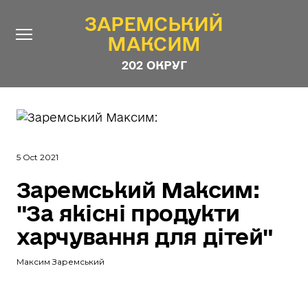
ЗАРЕМСЬКИЙ
ЗАРЕМСЬКИЙ
МАКСИМ
МАКСИМ
202 ОКРУГ
202 ОКРУГ
Про Депутата
Новини
5 Oct 2021
Звіти
Заремський Максим:
Контакти
#ШТАБ_ЗАРЕМСЬКОГО
"За якісні продукти
Програма
харчування для дітей"
Анонімні опитування
Максим Заремський
Стежити за Депутатом